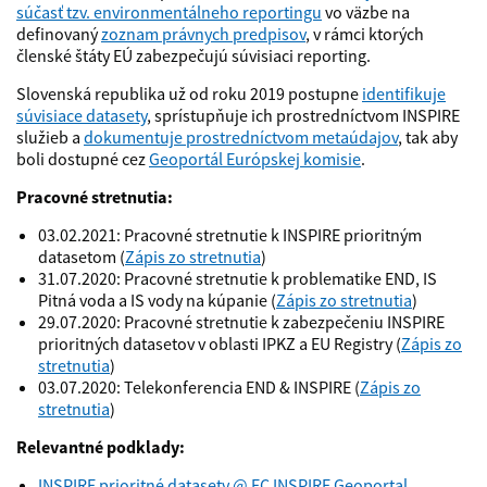
súčasť tzv. environmentálneho reportingu
vo väzbe na
definovaný
zoznam právnych predpisov
, v rámci ktorých
členské štáty EÚ zabezpečujú súvisiaci reporting.
Slovenská republika už od roku 2019 postupne
identifikuje
súvisiace datasety
, sprístupňuje ich prostredníctvom INSPIRE
služieb a
dokumentuje prostredníctvom metaúdajov
, tak aby
boli dostupné cez
Geoportál Európskej komisie
.
Pracovné stretnutia:
03.02.2021: Pracovné stretnutie k INSPIRE prioritným
datasetom (
Zápis zo stretnutia
)
31.07.2020: Pracovné stretnutie k problematike END, IS
Pitná voda a IS vody na kúpanie (
Zápis zo stretnutia
)
29.07.2020: Pracovné stretnutie k zabezpečeniu INSPIRE
prioritných datasetov v oblasti IPKZ a EU Registry (
Zápis zo
stretnutia
)
03.07.2020: Telekonferencia END & INSPIRE (
Zápis zo
stretnutia
)
Relevantné podklady:
INSPIRE prioritné datasety @ EC INSPIRE Geoportal