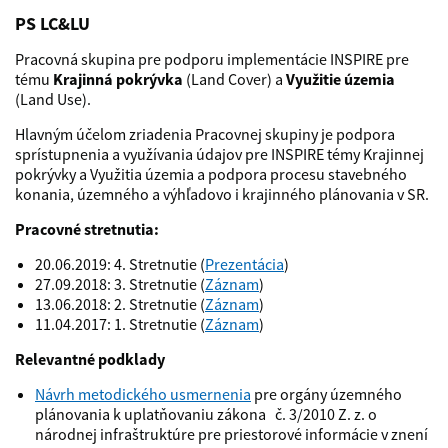
PS LC&LU
Pracovná skupina pre podporu implementácie INSPIRE pre
tému
Krajinná pokrývka
(Land Cover) a
Využitie územia
(Land Use).
Hlavným účelom zriadenia Pracovnej skupiny je podpora
sprístupnenia a využívania údajov pre INSPIRE témy Krajinnej
pokrývky a Využitia územia a podpora procesu stavebného
konania, územného a výhľadovo i krajinného plánovania v SR.
Pracovné stretnutia:
20.06.2019: 4. Stretnutie (
Prezentácia
)
27.09.2018: 3. Stretnutie (
Záznam
)
13.06.2018: 2. Stretnutie (
Záznam
)
11.04.2017: 1. Stretnutie (
Záznam
)
Relevantné podklady
Návrh metodického usmernenia
pre orgány územného
plánovania k uplatňovaniu zákona č. 3/2010 Z. z. o
národnej infraštruktúre pre priestorové informácie v znení