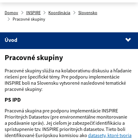
Domov
INSPIRE
Koordinácia
Slovensko
Pracovné skupiny
Úvod
1
.
Úvod
Pracovné skupiny
2
.
PS IPD
3
.
PSVSS
Pracovné skupiny slúžia na kolaboratívnu diskusiu a hľadanie
riešení pre špecifické témy. Pre podporu implementácie
4
.
PS TN
INSPIRE boli na Slovensku vytvorené nasledovné tematické
pracovné skupiny:
5
.
PS HY
PS IPD
6
.
PS LC&LU
Pracovná skupina pre podporu implementácie INSPIRE
Prioritných Datasetov (pre environmentálne monitorovanie
7
.
PS SU
a podávanie správ). Jej cieľom je zabezpečiť identifikáciu a
sprístupnenie tzv. INSPIRE prioritných datasetov. Tieto boli
8
.
PS HH
identifikované Európskou komisiou ako
datasety, ktoré tvoria