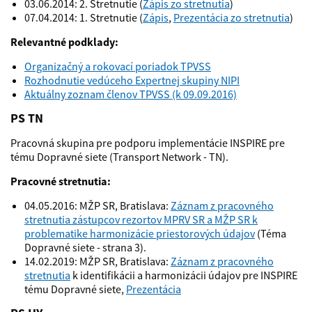
03.06.2014: 2. Stretnutie (
Zápis zo stretnutia
)
07.04.2014: 1. Stretnutie (
Zápis
,
Prezentácia zo stretnutia
)
Relevantné podklady:
Organizačný a rokovací poriadok TPVSS
Rozhodnutie vedúceho Expertnej skupiny NIPI
Aktuálny zoznam členov TPVSS (k 09.09.2016)
PS TN
Pracovná skupina pre podporu implementácie INSPIRE pre
tému Dopravné siete (Transport Network - TN).
Pracovné stretnutia:
04.05.2016: MŽP SR, Bratislava:
Záznam z pracovného
stretnutia zástupcov rezortov MPRV SR a MŽP SR k
problematike harmonizácie priestorových údajov
(Téma
Dopravné siete - strana 3).
14.02.2019: MŽP SR, Bratislava:
Záznam z pracovného
stretnutia
k identifikácii a harmonizácii údajov pre INSPIRE
tému Dopravné siete,
Prezentácia