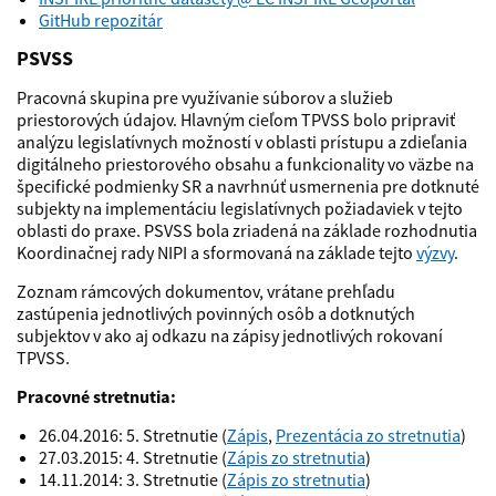
GitHub repozitár
PSVSS
Pracovná skupina pre využívanie súborov a služieb
priestorových údajov. Hlavným cieľom TPVSS bolo pripraviť
analýzu legislatívnych možností v oblasti prístupu a zdieľania
digitálneho priestorového obsahu a funkcionality vo väzbe na
špecifické podmienky SR a navrhnúť usmernenia pre dotknuté
subjekty na implementáciu legislatívnych požiadaviek v tejto
oblasti do praxe. PSVSS bola zriadená na základe rozhodnutia
Koordinačnej rady NIPI a sformovaná na základe tejto
výzvy
.
Zoznam rámcových dokumentov, vrátane prehľadu
zastúpenia jednotlivých povinných osôb a dotknutých
subjektov v ako aj odkazu na zápisy jednotlivých rokovaní
TPVSS.
Pracovné stretnutia:
26.04.2016: 5. Stretnutie (
Zápis
,
Prezentácia zo stretnutia
)
27.03.2015: 4. Stretnutie (
Zápis zo stretnutia
)
14.11.2014: 3. Stretnutie (
Zápis zo stretnutia
)