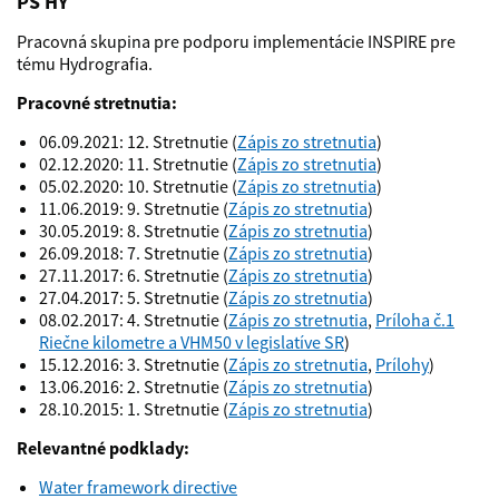
PS HY
Pracovná skupina pre podporu implementácie INSPIRE pre
tému Hydrografia.
Pracovné stretnutia:
06.09.2021: 12. Stretnutie (
Zápis zo stretnutia
)
02.12.2020: 11. Stretnutie (
Zápis zo stretnutia
)
05.02.2020: 10. Stretnutie (
Zápis zo stretnutia
)
11.06.2019: 9. Stretnutie (
Zápis zo stretnutia
)
30.05.2019: 8. Stretnutie (
Zápis zo stretnutia
)
26.09.2018: 7. Stretnutie (
Zápis zo stretnutia
)
27.11.2017: 6. Stretnutie (
Zápis zo stretnutia
)
27.04.2017: 5. Stretnutie (
Zápis zo stretnutia
)
08.02.2017: 4. Stretnutie (
Zápis zo stretnutia
,
Príloha č.1
Riečne kilometre a VHM50 v legislatíve SR
)
15.12.2016: 3. Stretnutie (
Zápis zo stretnutia
,
Prílohy
)
13.06.2016: 2. Stretnutie (
Zápis zo stretnutia
)
28.10.2015: 1. Stretnutie (
Zápis zo stretnutia
)
Relevantné podklady:
Water framework directive